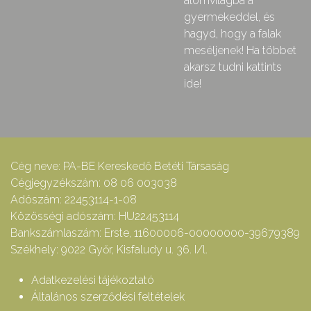
álomvilágba a
gyermekeddel, és
hagyd, hogy a falak
meséljenek! Ha többet
akarsz tudni kattints
ide!
Cég neve: PA-BE Kereskedő Betéti Társaság
Cégjegyzékszám: 08 06 003038
Adószám: 22453114-1-08
Közösségi adószám: HU22453114
Bankszámlaszám: Erste, 11600006-00000000-39679389
Székhely: 9022 Győr, Kisfaludy u. 36. I/l.
Adatkezelési tájékoztató
Általános szerződési feltételek