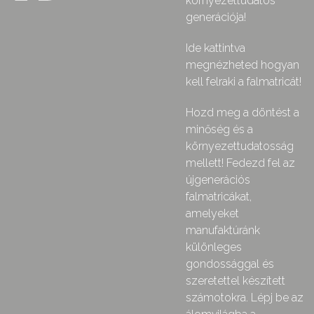
környezettudatos
generációja!
Ide kattintva
megnézheted hogyan
kell felraki a falmatricát!
Hozd meg a döntést a
minőség és a
környezettudatosság
mellett! Fedezd fel az
újgenerációs
falmatricákat,
amelyeket
manufaktúránk
különleges
gondossággal és
szeretettel készített
számotokra. Lépj be az