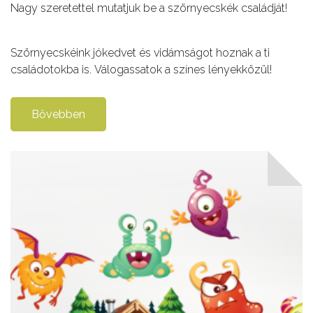
Nagy szeretettel mutatjuk be a szörnyecskék családját!
Szörnyecskéink jókedvet és vidámságot hoznak a ti
családotokba is. Válogassatok a színes lényekközül!
Bővebben