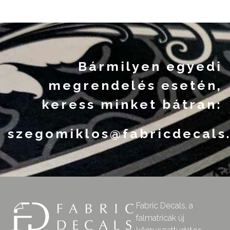
Bármilyen egyedi
megrendelés esetén,
keress minket bátran:
szegomiklos@fabricdecals
Fabric Decals, a
falmatricák új