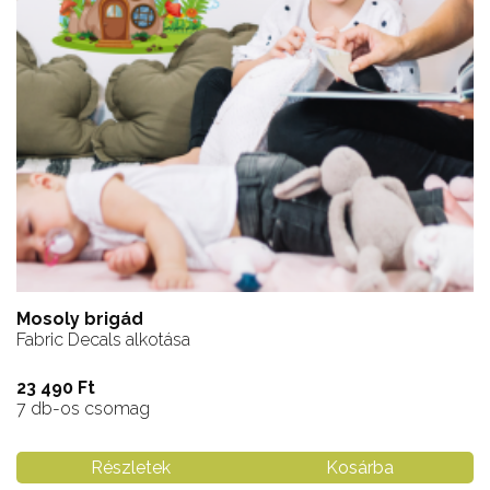
Mosoly brigád
Fabric Decals alkotása
23 490 Ft
7 db-os csomag
Részletek
Kosárba